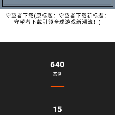
守望者下载(原标题：守望者下载新标题：
守望者下载引领全球游戏新潮流！)
640
案例
15