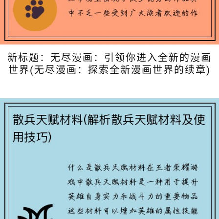
新标题：无尽漫画：引领你进入全新的漫画
世界(无尽漫画：探索全新漫画世界的续章)