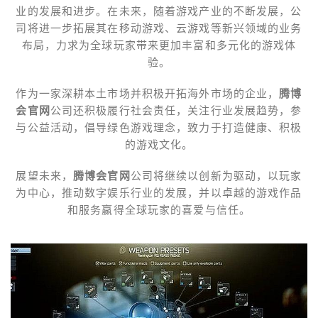
业的发展和进步。在未来，随着游戏产业的不断发展，公
司将进一步拓展其在移动游戏、云游戏等新兴领域的业务
布局，力求为全球玩家带来更加丰富和多元化的游戏体
验。
作为一家深耕本土市场并积极开拓海外市场的企业，
腾博
会官网
公司还积极履行社会责任，关注行业发展趋势，参
与公益活动，倡导绿色游戏理念，致力于打造健康、积极
的游戏文化。
展望未来，
腾博会官网
公司将继续以创新为驱动，以玩家
为中心，推动数字娱乐行业的发展，并以卓越的游戏作品
和服务赢得全球玩家的喜爱与信任。