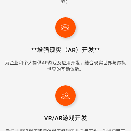
验；
**增强现实（AR）开发**
为企业和个人提供AR游戏及应用开发，结合现实世界与虚拟
世界的互动体验。
VR/AR游戏开发
专注于虚拟现实和增强现实游戏的开发与实现，为用户带来