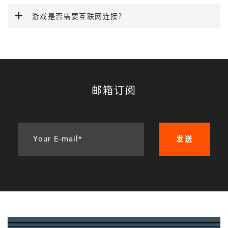
游戏是否需要互联网连接？
邮箱订阅
Your E-mail*
发送