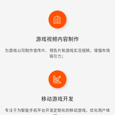
游戏视频内容制作
为游戏公司制作宣传片、预告片和游戏实况视频，增强市场
吸引力；
移动游戏开发
专注于为智能手机平台开发定制化的移动游戏，优化用户体