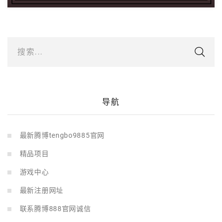
搜索...
导航
最新腾博tengbo9885官网
精品项目
游戏中心
最新注册网址
联系腾博888官网诚信