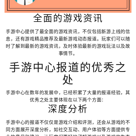
全面的游戏资讯
手游中心提供了最全面的游戏资讯，不仅包括新游上线的信
息，还有游戏精品推荐及最新游戏动态报道。玩家们可以随
时了解到最新的游戏资讯，及时体验最新的游戏玩法以及故
事情节。
手游中心报道的优秀之
处
手游中心在数年的发展中，已经积累了大量的报道经验，其
优秀之处主要体现在以下两个方面：
深度分析
手游中心的报道不仅仅是游戏介绍和评测，还会从游戏的不
同方面展开深度分析，如社交互动、用户体验等方面提供专