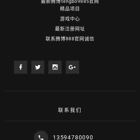
最新腾博tengbo9885官网
精品项目
游戏中心
最新注册网址
联系腾博888官网诚信
联系我们
13594780090