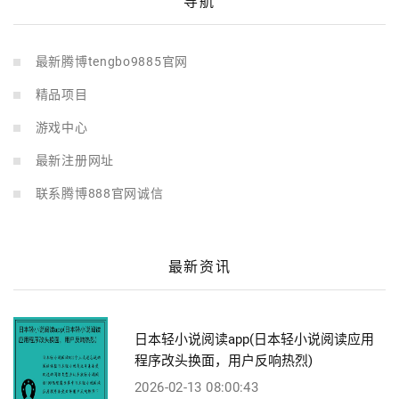
导航
最新腾博tengbo9885官网
精品项目
游戏中心
最新注册网址
联系腾博888官网诚信
最新资讯
日本轻小说阅读app(日本轻小说阅读应用
程序改头换面，用户反响热烈)
2026-02-13 08:00:43