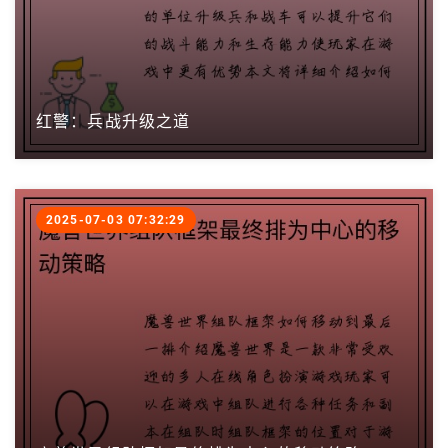
红警：兵战升级之道
2025-07-03 07:32:29