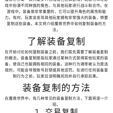
戏中扮演不同种族的角色，与其他玩家进行战斗和合作。在
游戏中，装备是非常重要的，它可以提升角色的属性和能
力。有时，玩家会发现其他玩家拥有非常强大的装备，想要
复制这些装备。本文将介绍魔兽世界中如何复制装备的方
法。
了解装备复制
在开始讨论如何复制装备之前，我们首先需要了解装备复制
的概念。装备复制是指玩家通过某种方式获得其他玩家的装
备，使自己也能拥有相同的装备。这种行为通常被认为是违
规的，可能会导致账号封禁或其他惩罚。在进行任何装备复
制行为之前，玩家应该明确风险并自行承担后果。
装备复制的方法
在魔兽世界中，有几种常见的装备复制方法，下面将逐一介
绍。
1. 交易复制