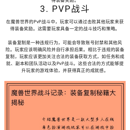
得装备奖励。
3. PVP战斗
在魔兽世界的PvP战斗中，玩家可以通过击败其他玩家来获
得装备奖励。这需要玩家具备一定的战斗技巧和策略。
装备复制是一种违规行为，可能会导致账号封禁和其他风
险。玩家应该明确风险并自行承担后果。相比于违规的装备
复制，玩家应该更加关注合法的装备获取方式，如任务和成
就、副本和团队活动以及PvP战斗。这些合法的方式能够提
升玩家的游戏体验，并获得真正的成就感。