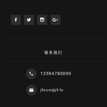
联系我们
13594780090
j9com@j9.fo