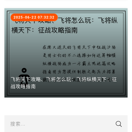
2025-06-22 07:32:32
飞将天下攻略、飞将怎么玩：飞将纵横天下：征
战攻略指南
搜索...