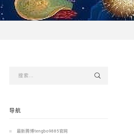
搜索...
导航
最新腾博tengbo9885官网