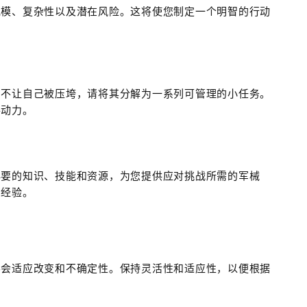
规模、复杂性以及潜在风险。这将使您制定一个明智的行动
了不让自己被压垮，请将其分解为一系列可管理的小任务。
得动力。
必要的知识、技能和资源，为您提供应对挑战所需的军械
的经验。
学会适应改变和不确定性。保持灵活性和适应性，以便根据