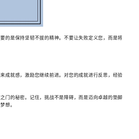
重要的是保持坚韧不拔的精神。不要让失败定义您，而是将
带来成就感，激励您继续前进。对您的成就进行反思，经验
功之门的秘密。记住，挑战不是障碍，而是迈向卓越的垫脚
的梦想。