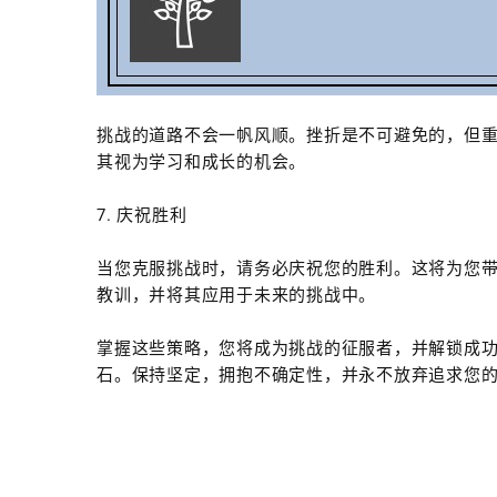
挑战的道路不会一帆风顺。挫折是不可避免的，但
其视为学习和成长的机会。
7. 庆祝胜利
当您克服挑战时，请务必庆祝您的胜利。这将为您
教训，并将其应用于未来的挑战中。
掌握这些策略，您将成为挑战的征服者，并解锁成
石。保持坚定，拥抱不确定性，并永不放弃追求您