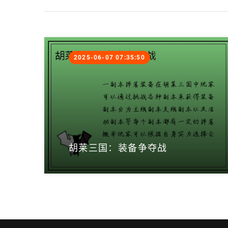
2025-06-07 07:35:50
胡莱三国：装备争夺战