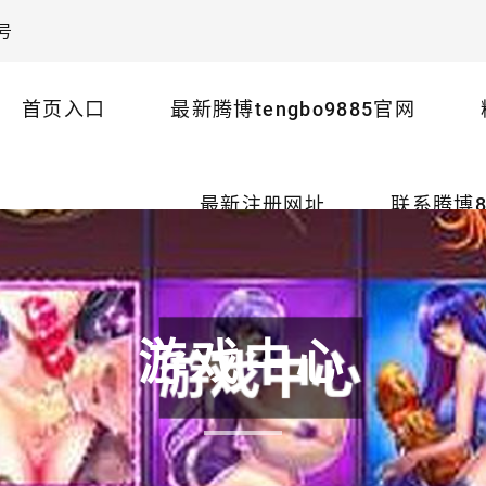
号
首页入口
最新腾博tengbo9885官网
最新注册网址
联系腾博8
游戏中心