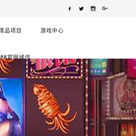
精品项目
游戏中心
88官网诚信