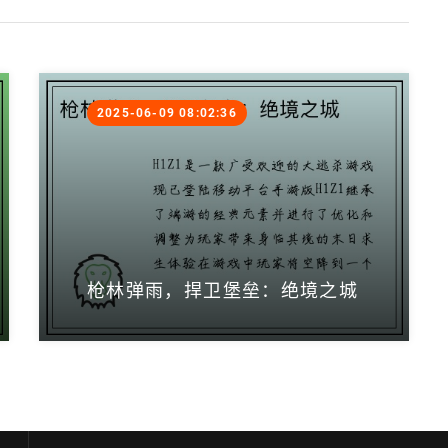
2025-06-09 08:02:36
枪林弹雨，捍卫堡垒：绝境之城