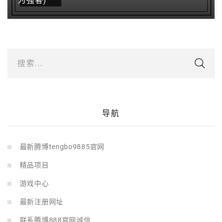
为强者)
搜索...
导航
最新腾博tengbo9885官网
精品项目
游戏中心
最新注册网址
联系腾博888官网诚信